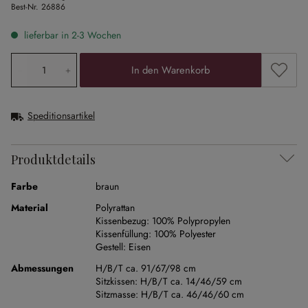
Best-Nr.
26886
lieferbar in 2-3 Wochen
Produkt Anzahl: Gib den gewünschten Wert ein oder ben
Zum Me
In den Warenkorb
Speditionsartikel
Produktdetails
Farbe
braun
Material
Polyrattan
Kissenbezug:
100% Polypropylen
Kissenfüllung:
100% Polyester
Gestell:
Eisen
Abmessungen
H/B/T ca. 91/67/98 cm
Sitzkissen:
H/B/T ca. 14/46/59 cm
Sitzmasse:
H/B/T ca. 46/46/60 cm