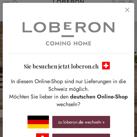
Du has
W
Zum Hauptinhalt springen
Home
Möbel
Gartenmöbel
Sitzmöbel
Stühle
Sie besuchen jetzt loberon.ch
In diesem Online-Shop sind nur Lieferungen in die
Schweiz möglich.
Möchten Sie lieber in den
deutschen Online-Shop
wechseln?
zu loberon.
de
wechseln »