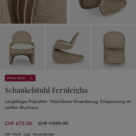
Sale
%
%
Schaukelstuhl Fernleigha
Langlebiges Polyrattan.
Waschbarer Kissenbezug.
Entspannung im
sanften Rhythmus.
CHF 673.50
CHF 1’098.00
(38.66% gespart)
inkl. MwSt. zzgl. Versandkosten