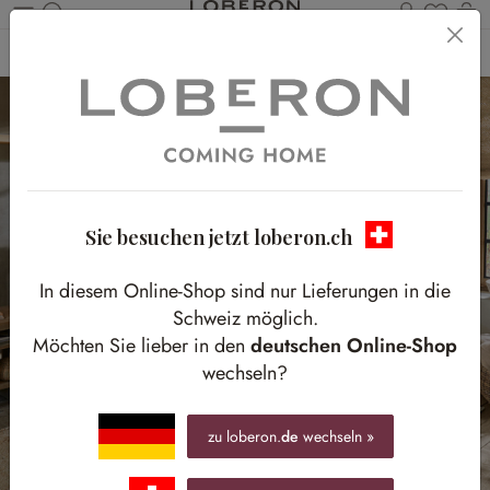
Du has
W
Zum Hauptinhalt springen
Home
Schlafen
Schlafzimmermöbel
Betten
Sie besuchen jetzt loberon.ch
In diesem Online-Shop sind nur Lieferungen in die
Schweiz möglich.
Möchten Sie lieber in den
deutschen Online-Shop
wechseln?
zu loberon.
de
wechseln »