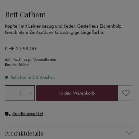
Bett Catham
Kopfteil mit Leinenbezug und Keder.
Gestell aus Eichenholz.
Geschnitzte Zierbordüre.
Grosszügige Liegefläche.
CHF 2’598.00
inkl. MwSt. zzgl. Versandkosten
Best-Nr.
16044
lieferbar in 2-3 Wochen
Produkt Anzahl: Gib den gewünschten Wert ein oder ben
Zum Me
In den Warenkorb
Speditionsartikel
Produktdetails