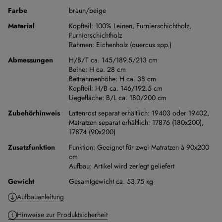
Farbe
braun/beige
Material
Kopfteil:
100% Leinen
,
Furnierschichtholz
,
Furnierschichtholz
Rahmen:
Eichenholz (quercus spp.)
Abmessungen
H/B/T ca. 145/189.5/213 cm
Beine:
H ca. 28 cm
Bettrahmenhöhe:
H ca. 38 cm
Kopfteil:
H/B ca. 146/192.5 cm
Liegefläche:
B/L ca. 180/200 cm
Zubehörhinweis
Lattenrost separat erhältlich: 19403 oder 19402,
Matratzen separat erhältlich: 17876 (180x200),
17874 (90x200)
Zusatzfunktion
Funktion:
Geeignet für zwei Matratzen à 90x200
cm
Aufbau:
Artikel wird zerlegt geliefert
Gewicht
Gesamtgewicht ca. 53.75 kg
Aufbauanleitung
Hinweise zur Produktsicherheit