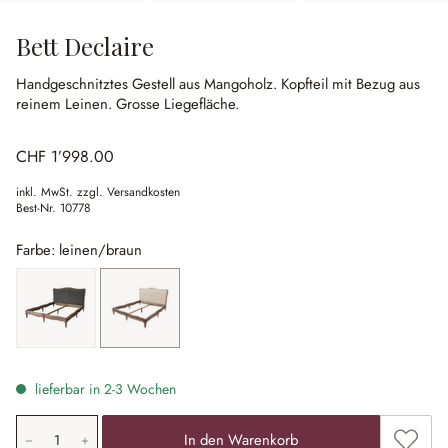
Bett Declaire
Handgeschnitztes Gestell aus Mangoholz.
Kopfteil mit Bezug aus
reinem Leinen.
Grosse Liegefläche.
CHF 1’998.00
inkl. MwSt. zzgl. Versandkosten
Best-Nr.
10778
Farbe: leinen/braun
grau/braun
leinen/braun
lieferbar in 2-3 Wochen
Produkt Anzahl: Gib den gewünschten Wert ein oder ben
Zum Me
In den Warenkorb