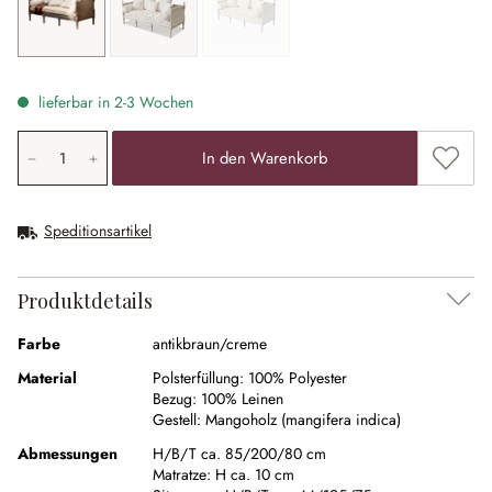
antikbraun/creme
antikweiss
grau/leinen
(Diese Option ist zurzeit nicht verfügbar.)
lieferbar in 2-3 Wochen
Produkt Anzahl: Gib den gewünschten Wert ein oder ben
Zum Me
In den Warenkorb
Speditionsartikel
Produktdetails
Farbe
antikbraun/creme
Material
Polsterfüllung:
100% Polyester
Bezug:
100% Leinen
Gestell:
Mangoholz (mangifera indica)
Abmessungen
H/B/T ca. 85/200/80 cm
Matratze:
H ca. 10 cm