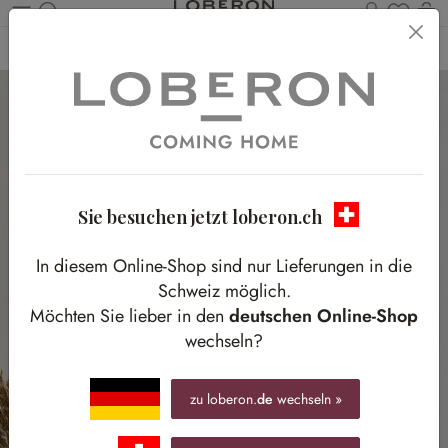
Du has
W
Zum Hauptinhalt springen
Home
Schlafen
Accessoires
Spiegel
Sie besuchen jetzt loberon.ch
In diesem Online-Shop sind nur Lieferungen in die
Schweiz möglich.
Möchten Sie lieber in den
deutschen Online-Shop
wechseln?
zu loberon.
de
wechseln »