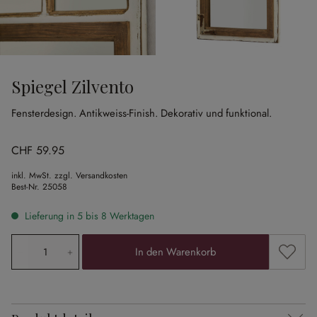
Spiegel Zilvento
Fensterdesign.
Antikweiss-Finish.
Dekorativ und funktional.
CHF 59.95
inkl. MwSt. zzgl. Versandkosten
Best-Nr.
25058
Lieferung in 5 bis 8 Werktagen
Produkt Anzahl: Gib den gewünschten Wert ein oder ben
Zum Me
In den Warenkorb