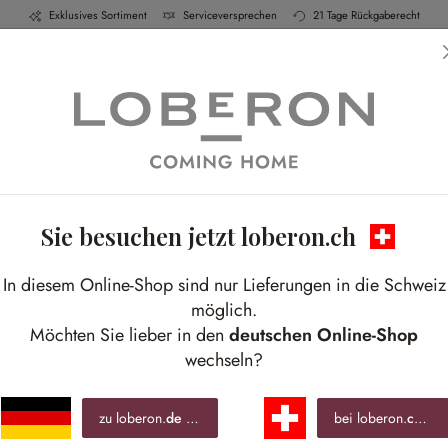
Exklusives Sortiment
Serviceversprechen
21 Tage Rückgaberecht
h & Küche
Schlafen
Bad
Möbel
Leucht
Sie besuchen jetzt loberon.ch
In diesem Online-Shop sind nur Lieferungen in die Schweiz
möglich.
Möchten Sie lieber in den
deutschen Online-Shop
wechseln?
zu loberon.
de
wechseln »
bei loberon.
ch
ble