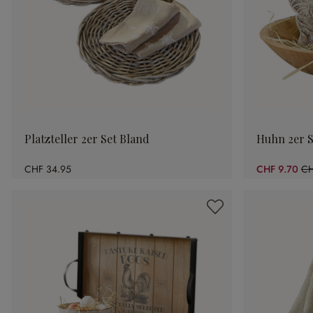
Platzteller 2er Set Bland
Huhn 2er S
CHF 34.95
CHF 9.70
CH
(5