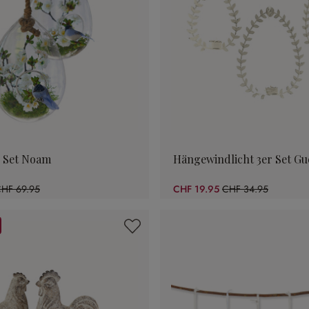
r Set Noam
Hängewindlicht 3er Set Gu
HF 69.95
CHF 19.95
CHF 34.95
62.54% gespart)
(42.92% gespart)