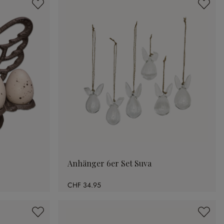
Anhänger 6er Set Suva
CHF 34.95