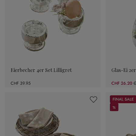
Eierbecher 4er Set Lilligret
Glas-Ei 2e
CHF 39.95
CHF 26.20
C
(
Sale
%
%