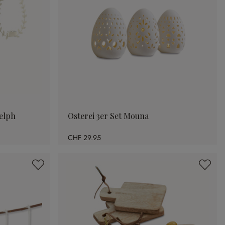
elph
Osterei 3er Set Mouna
CHF 29.95