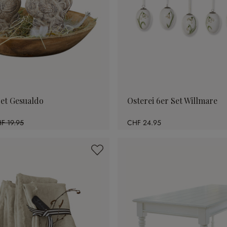
et Gesualdo
Osterei 6er Set Willmare
F 19.95
CHF 24.95
1.38% gespart)