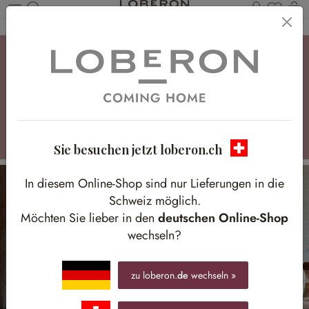
Du has
W
Zum Hauptinhalt springen
Pflanzenliebe
Die wunderbare Vielfalt einzigartiger Übertöpfe
Sie besuchen jetzt loberon.ch
In diesem Online-Shop sind nur Lieferungen in die
Schweiz möglich.
Möchten Sie lieber in den
deutschen Online-Shop
wechseln?
zu loberon.
de
wechseln »