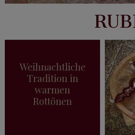
RUB
Weihnachtliche
Tradition in
warmen
Rottönen