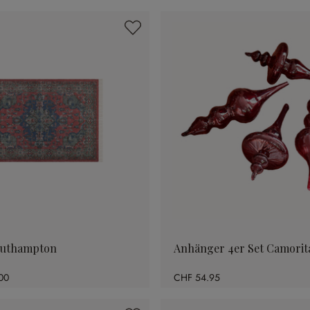
outhampton
Anhänger 4er Set Camorit
00
CHF 54.95