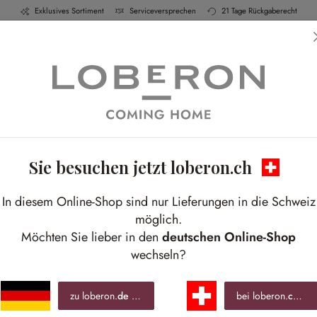
Exklusives Sortiment
Serviceversprechen
21 Tage Rückgaberecht
h & Küche
Schlafen
Bad
Möbel
Leucht
Sie besuchen jetzt loberon.ch
In diesem Online-Shop sind nur Lieferungen in die Schweiz
möglich.
Möchten Sie lieber in den
deutschen Online-Shop
wechseln?
zu loberon.
de
wechseln »
bei loberon.
ch
ble