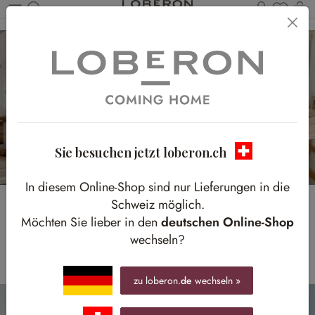
Du has
W
Zum Hauptinhalt springen
Sie besuchen jetzt loberon.ch
In diesem Online-Shop sind nur Lieferungen in die
Schweiz möglich.
SCHMUCKSTÜCK
Möchten Sie lieber in den
deutschen Online-Shop
wechseln?
Traumhaftes Arbeitszimmer mit französischem Flair
zu loberon.
de
wechseln »