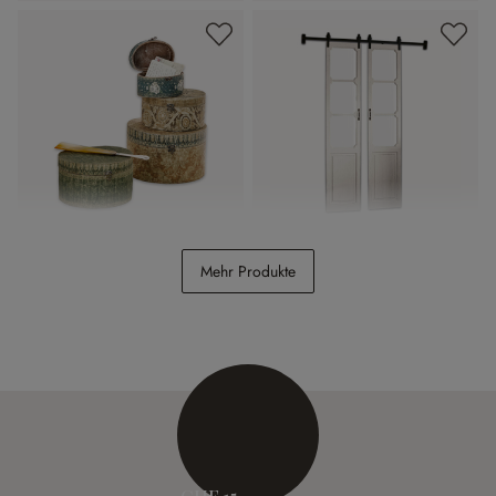
Box 4er Set Talais
Doppelschiebetür Tibout
Mehr Produkte
CHF 128.00
CHF 548.00