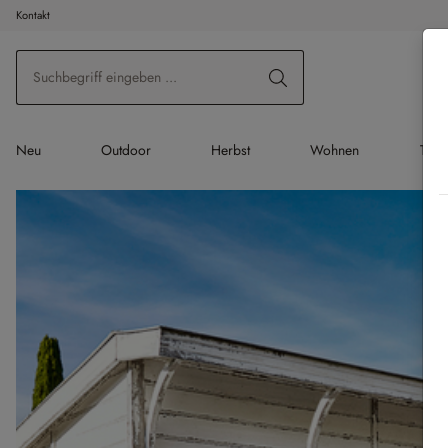
Kontakt
 Hauptinhalt springen
Zur Suche springen
Zur Hauptnavigation springen
Neu
Outdoor
Herbst
Wohnen
Tisc