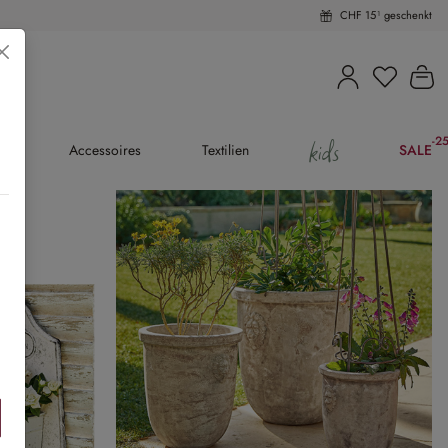
CHF 15¹ geschenkt
Du hast 
Wa
kids
-2
(25
en
Accessoires
Textilien
SALE
iben »