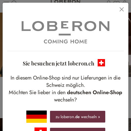
Du has
W
Zum Hauptinhalt springen
Sie besuchen jetzt loberon.ch
In diesem Online-Shop sind nur Lieferungen in die
Schweiz möglich.
Shades of Brown
Möchten Sie lieber in den
deutschen Online-Shop
wechseln?
Die Trendfarbe der Saison gemütlich kombiniert
zu loberon.
de
wechseln »