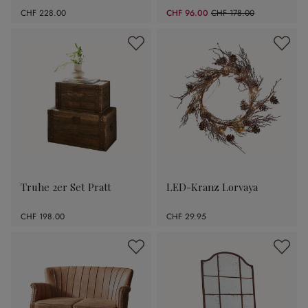
CHF 228.00
CHF 96.00
CHF 178.00
(46.07% gespart)
Truhe 2er Set Pratt
LED-Kranz Lorvaya
CHF 198.00
CHF 29.95