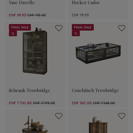
Vase Duvelle
Hocker Cadoc
CHF 59.95
CHF 118.00
CHF 79.95
(49.19% gespart)
Sale
Sale
%
%
%
%
Schrank Trowbridge
Couchtisch Trowbridge
CHF 1’761.00
CHF 3’198.00
CHF 561.00
CHF 1’348.00
(44.93% gespart)
(58.38% gespart)