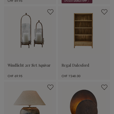
CHF 69.95
UNSER
DEKO-TIPP
Windlicht 2er Set Aquivar
Regal Dalesford
CHF 69.95
CHF 1’248.00