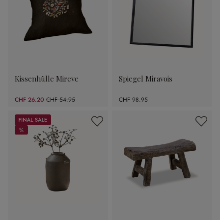
Kissenhülle Mireve
Spiegel Miravois
CHF 26.20
CHF 54.95
CHF 98.95
(52.32% gespart)
Sale
%
%