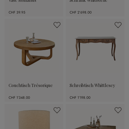
Vase Romanus
Schrank Whitborne
CHF 39.95
CHF 2’698.00
Couchtisch Trésorique
Schreibtisch Whittlesey
CHF 1’348.00
CHF 1’198.00