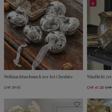
%
%
Weihnachtsschmuck 6er Set Cheshire
Windlicht 2er
CHF 29.95
CHF 41.20
CHF
(41.