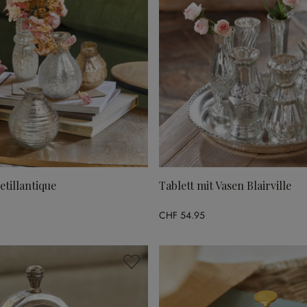
etillantique
Tablett mit Vasen Blairville
CHF 54.95