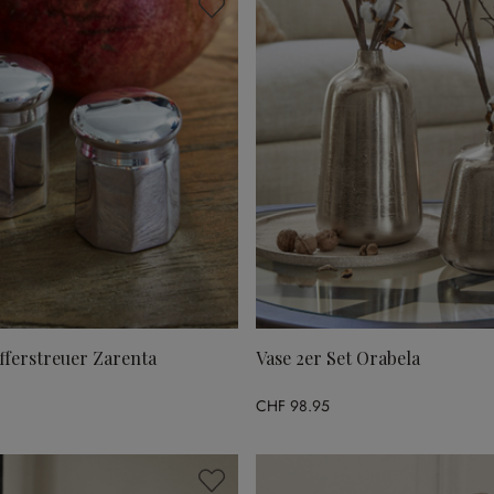
fferstreuer Zarenta
Vase 2er Set Orabela
CHF 98.95