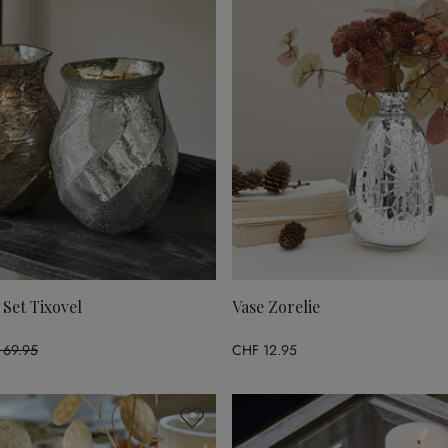
 Set Tixovel
Vase Zorelie
 69.95
CHF 12.95
1% gespart)