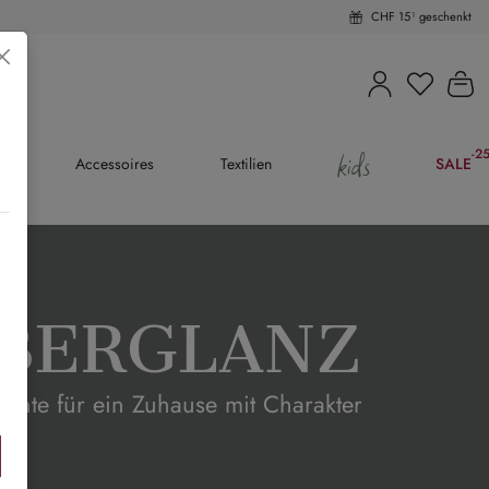
CHF 15¹ geschenkt
Du hast 
Wa
kids
-2
(25
en
Accessoires
Textilien
SALE
LBERGLANZ
kzente für ein Zuhause mit Charakter
iben »