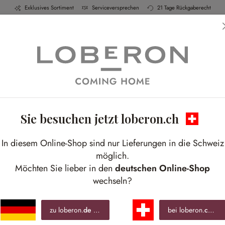
Exklusives Sortiment
Serviceversprechen
21 Tage Rückgaberecht
h & Küche
Schlafen
Bad
Möbel
Leucht
Sie besuchen jetzt loberon.ch
In diesem Online-Shop sind nur Lieferungen in die Schweiz
SI
möglich.
Möchten Sie lieber in den
deutschen Online-Shop
wechseln?
Stilvolle A
zu loberon.
de
wechseln »
bei loberon.
ch
ble