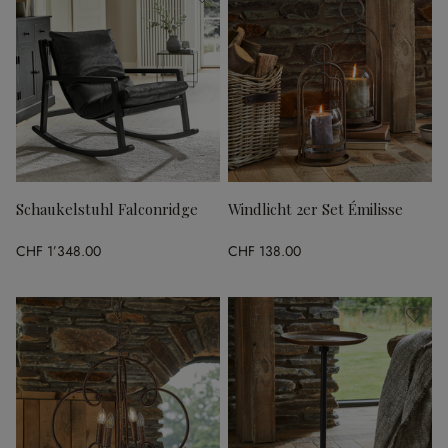
Schaukelstuhl Falconridge
Windlicht 2er Set Émilisse
CHF 1’348.00
CHF 138.00