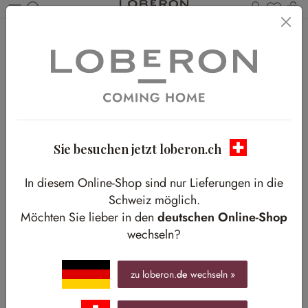
Du has
W
Zum Hauptinhalt springen
Sie besuchen jetzt loberon.ch
In diesem Online-Shop sind nur Lieferungen in die
Schweiz möglich.
Susanne Töpfers
Möchten Sie lieber in den
deutschen Online-Shop
wechseln?
LIEBLINGSSTÜCKE
zu loberon.
de
wechseln »