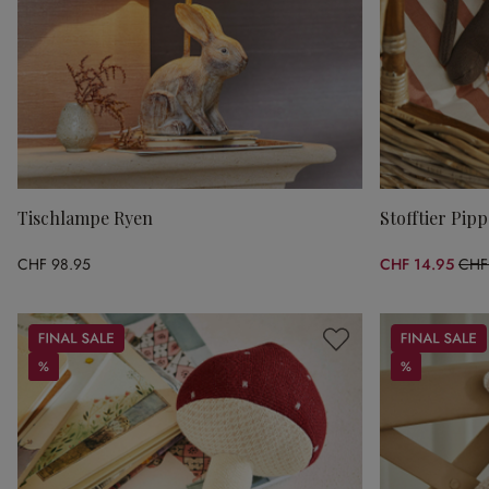
Tischlampe Ryen
Stofftier Pip
CHF 98.95
CHF 14.95
CHF
(57.
Sale
Sale
%
%
%
%