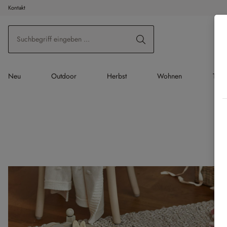
Kontakt
 Hauptinhalt springen
Zur Suche springen
Zur Hauptnavigation springen
Neu
Outdoor
Herbst
Wohnen
Tisc