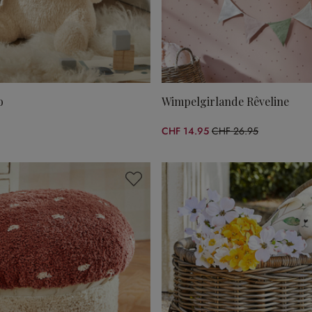
o
Wimpelgirlande Rêveline
CHF 14.95
CHF 26.95
(44.53% gespart)