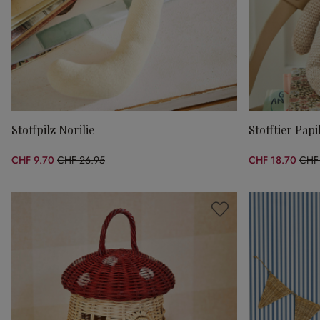
Stoffpilz Norilie
Stofftier Papil
CHF 9.70
CHF 26.95
CHF 18.70
CHF
(64.01% gespart)
(46.