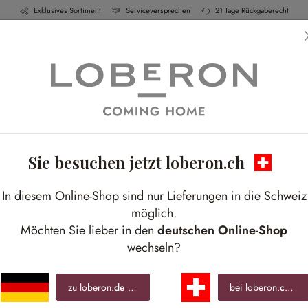
Exklusives Sortiment
Serviceversprechen
21 Tage Rückgaberecht
h & Küche
Schlafen
Bad
Möbel
Leucht
Tea Time
Sie besuchen jetzt loberon.ch
für kleine Puppenfreunde mit Fantasie
In diesem Online-Shop sind nur Lieferungen in die Schweiz
möglich.
Möchten Sie lieber in den
deutschen Online-Shop
wechseln?
zu loberon.
de
wechseln »
bei loberon.
ch
ble