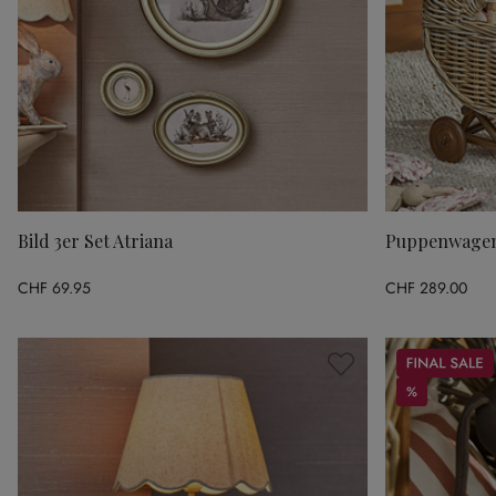
Bild 3er Set Atriana
Puppenwagen
CHF 69.95
CHF 289.00
Sale
%
%