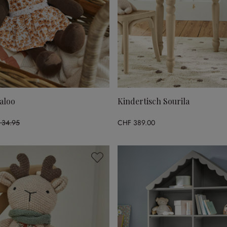
paloo
Kindertisch Sourila
 34.95
CHF 389.00
22% gespart)