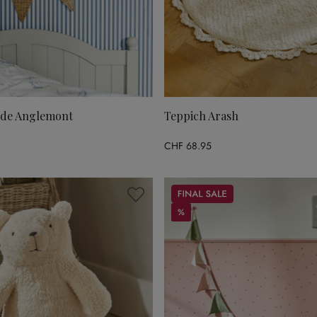
nde Anglemont
Teppich Arash
CHF 68.95
Sale
%
%