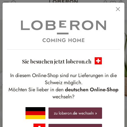
Du has
W
Zum Hauptinhalt springen
Home
Textilien
Kissen & Hüllen
Kissenhüllen
Sie besuchen jetzt loberon.ch
In diesem Online-Shop sind nur Lieferungen in die
Schweiz möglich.
Möchten Sie lieber in den
deutschen Online-Shop
wechseln?
zu loberon.
de
wechseln »