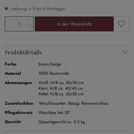
Lieferung in 5 bis 8 Werktagen
Produkt Anzahl: Gib den gewünschten Wert ein oder ben
Zum Me
In den Warenkorb
Produktdetails
Farbe
braun/beige
Material
100% Baumwolle
Abmessungen
Groß:
H/B ca. 50/50 cm
Klein:
H/B ca. 40/40 cm
Mittel:
H/B ca. 30/50 cm
Zusatzfunktion
Verschlussarten:
Bezug: Reissverschluss
Pflegehinweis
Waschbar bei 30°
Gewicht
Gesamtgewicht ca. 0.5 kg