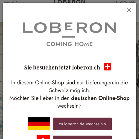
Du has
W
Zum Hauptinhalt springen
Home
Textilien
Kissen & Hüllen
Kissenhüllen
Sie besuchen jetzt loberon.ch
In diesem Online-Shop sind nur Lieferungen in die
Schweiz möglich.
Möchten Sie lieber in den
deutschen Online-Shop
wechseln?
zu loberon.
de
wechseln »