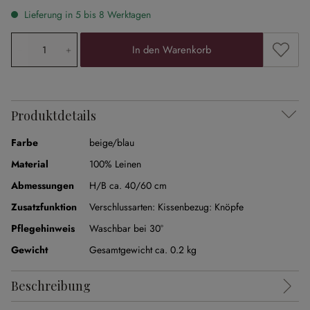
Lieferung in 5 bis 8 Werktagen
Produkt Anzahl: Gib den gewünschten Wert ein oder ben
Zum Me
In den Warenkorb
Produktdetails
Farbe
beige/blau
Material
100% Leinen
Abmessungen
H/B ca. 40/60 cm
Zusatzfunktion
Verschlussarten:
Kissenbezug: Knöpfe
Pflegehinweis
Waschbar bei 30°
Gewicht
Gesamtgewicht ca. 0.2 kg
Beschreibung