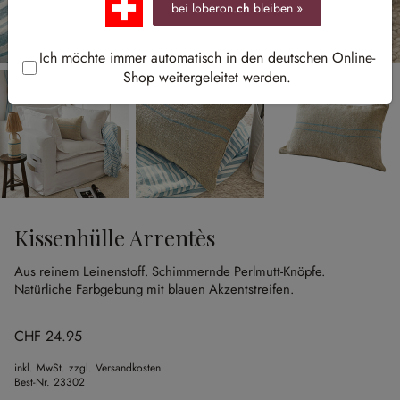
bei loberon.
ch
bleiben »
Ich möchte immer automatisch in den deutschen Online-
Shop weitergeleitet werden.
Kissenhülle Arrentès
Aus reinem Leinenstoff.
Schimmernde Perlmutt-Knöpfe.
Natürliche Farbgebung mit blauen Akzentstreifen.
CHF 24.95
inkl. MwSt. zzgl. Versandkosten
Best-Nr.
23302