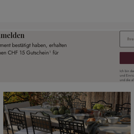
anmelden
E-Mail-
ent bestätigt haben, erhalten
inen CHF 15 Gutschein¹ für
Ich bin d
und Einri
und die a