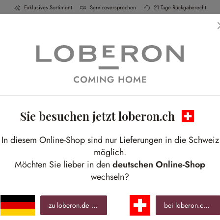
Exklusives Sortiment
Serviceversprechen
21 Tage Rückgaberecht
h & Küche
Schlafen
Bad
Möbel
Leuchte
Sie besuchen jetzt loberon.ch
K
In diesem Online-Shop sind nur Lieferungen in die Schweiz
Stim
möglich.
Ang
Möchten Sie lieber in den
deutschen Online-Shop
wechseln?
CHF
zu loberon.
de
wechseln »
bei loberon.
ch
ble
inkl.