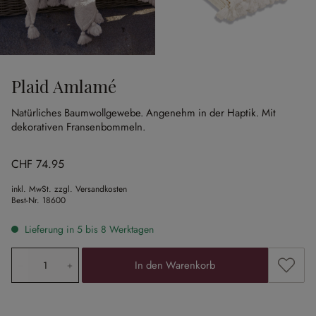
Plaid Amlamé
Natürliches Baumwollgewebe.
Angenehm in der Haptik.
Mit
dekorativen Fransenbommeln.
CHF 74.95
inkl. MwSt. zzgl. Versandkosten
Best-Nr.
18600
Lieferung in 5 bis 8 Werktagen
Produkt Anzahl: Gib den gewünschten Wert ein oder ben
Zum Me
In den Warenkorb