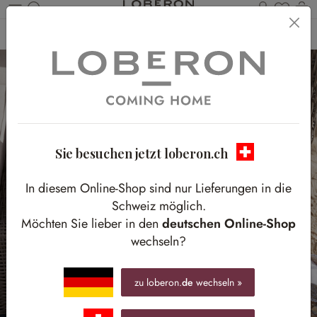
Du has
W
Zum Hauptinhalt springen
Home
Textilien
Plaids & Decken
Sie besuchen jetzt loberon.ch
In diesem Online-Shop sind nur Lieferungen in die
Schweiz möglich.
Möchten Sie lieber in den
deutschen Online-Shop
wechseln?
zu loberon.
de
wechseln »