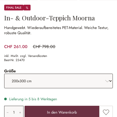
Sale
%
%
In- & Outdoor-Teppich Moorna
Handgewebt.
Wiederaufbereitetes PET-Material.
Weiche Textur,
robuste Qualität.
CHF 261.00
CHF 798.00
(67.29% gespart)
inkl. MwSt. zzgl. Versandkosten
Best-Nr.
23470
auswählen
Größe
Lieferung in 5 bis 8 Werktagen
Produkt Anzahl: Gib den gewünschten Wert ein oder ben
Zum Me
In den Warenkorb