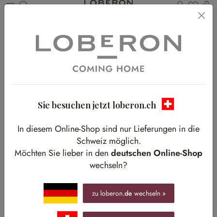
Du has
W
Zum Hauptinhalt springen
Home
Textilien
Teppiche
Rechteckige Teppiche
Sie besuchen jetzt loberon.ch
In diesem Online-Shop sind nur Lieferungen in die
Schweiz möglich.
Möchten Sie lieber in den
deutschen Online-Shop
wechseln?
zu loberon.
de
wechseln »