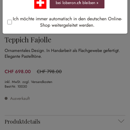
bei loberon.
ch
bleiben »
Ich möchte immer automatisch in den deutschen Online-
Shop weitergeleitet werden.
Sale
Teppich Fajolle
Ornamentales Design.
In Handarbeit als Flachgewebe gefertigt.
Elegante Pastelltöne.
CHF 698.00
CHF 798.00
(12.53% gespart)
inkl. MwSt. zzgl. Versandkosten
Best-Nr.
10030
Ausverkauft
Produktdetails