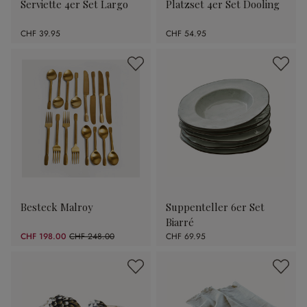
Serviette 4er Set Largo
Platzset 4er Set Dooling
CHF 39.95
CHF 54.95
Besteck Malroy
Suppenteller 6er Set
Biarré
CHF 198.00
CHF 248.00
CHF 69.95
(20.16% gespart)