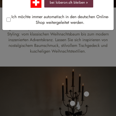
bei loberon.
ch
bleiben »
Ich möchte immer automatisch in den deutschen Online-
Shop weitergeleitet werden.
Der Advent steht vor der Tür und die schönste Zeit des Jahres
beginnt. @elaperona verzaubert uns mit ihrem detailverliebten
Styling: vom klassischen Weihnachtsbaum bis zum modern
inszenierten Adventskranz. Lassen Sie sich inspirieren von
nostalgischem Baumschmuck, stilvollem Tischgedeck und
kuscheligen Weihnachtstextilien.