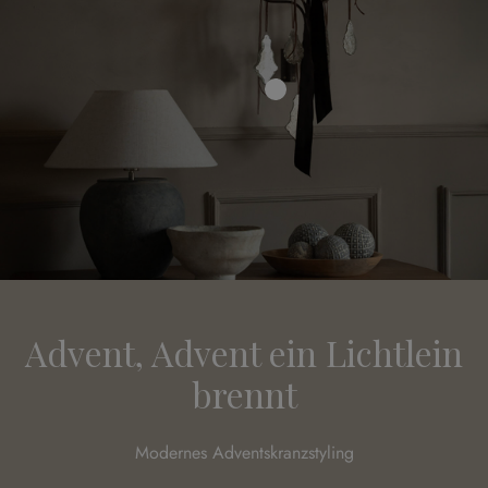
Advent, Advent ein Lichtlein
brennt
Modernes Adventskranzstyling