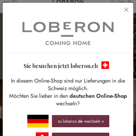
Du has
W
Zum Hauptinhalt springen
THE ART OF
CHRISTMAS
by @elaperona
Sie besuchen jetzt loberon.ch
In diesem Online-Shop sind nur Lieferungen in die
Schweiz möglich.
Möchten Sie lieber in den
deutschen Online-Shop
wechseln?
zu loberon.
de
wechseln »