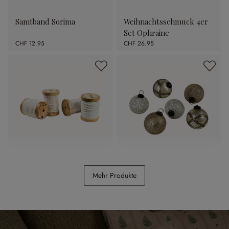
Samtband Sorima
Weihnachtsschmuck 4er
Set Ophraine
CHF 12.95
CHF 26.95
Band 4er Set Arceno
Weihnachtskugel 6er Set
Mehr Produkte
Hélisande
CHF 39.95
CHF 22.95