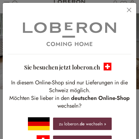
Du has
W
Zum Hauptinhalt springen
Sie besuchen jetzt loberon.ch
In diesem Online-Shop sind nur Lieferungen in die
Schweiz möglich.
Möchten Sie lieber in den
deutschen Online-Shop
TRENDFARBE
wechseln?
2026 CLOUD
DANCER
zu loberon.
de
wechseln »