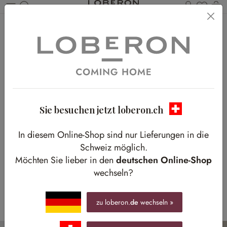
Du has
W
Zum Hauptinhalt springen
Trendmaterial:
MESSING
Sie besuchen jetzt loberon.ch
Messing steht für zeitlose Eleganz und vielseitiges
Design. Die Legierung aus Kupfer und Zink überzeugt
In diesem Online-Shop sind nur Lieferungen in die
durch unterschiedliche Oberflächen – von glänzend bis
Schweiz möglich.
matt gebürstet – und fügt sich mit ihrer hochwertigen
Möchten Sie lieber in den
deutschen Online-Shop
Optik harmonisch in verschiedenste Einrichtungsstile
ein. Dank seiner Langlebigkeit bereichert Messing
wechseln?
unser Zuhause auf stilvolle Weise.
zu loberon.
de
wechseln »