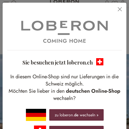
Du has
W
Zum Hauptinhalt springen
ÜBERTOPF-
SPECIAL
FÜR STILVOLLE WOHNAKZENTE
Sie besuchen jetzt loberon.ch
In diesem Online-Shop sind nur Lieferungen in die
Schweiz möglich.
Möchten Sie lieber in den
deutschen Online-Shop
wechseln?
zu loberon.
de
wechseln »