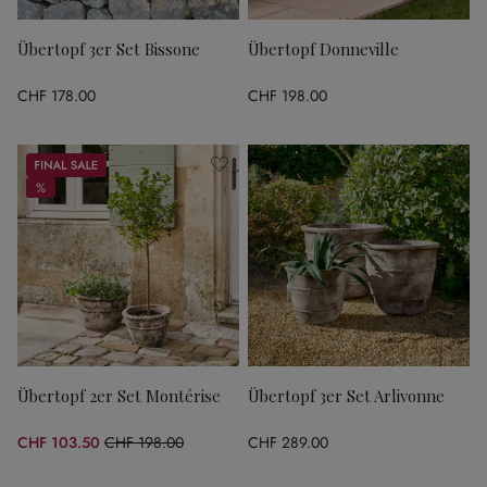
Übertopf 3er Set Bissone
Übertopf Donneville
CHF 178.00
CHF 198.00
Sale
%
%
Übertopf 2er Set Montérise
Übertopf 3er Set Arlivonne
CHF 103.50
CHF 198.00
CHF 289.00
(47.73% gespart)