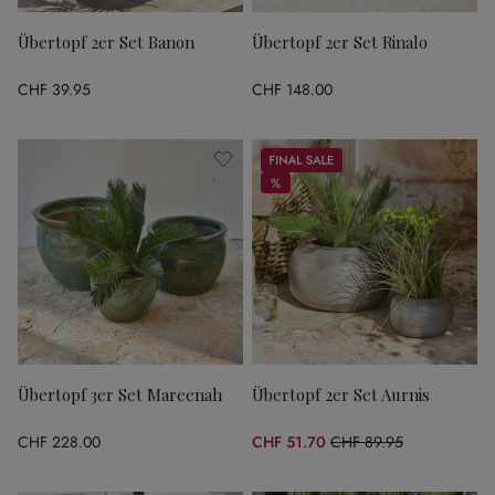
Übertopf 2er Set Banon
Übertopf 2er Set Rinalo
CHF 39.95
CHF 148.00
Sale
%
%
Übertopf 3er Set Mareenah
Übertopf 2er Set Aurnis
CHF 228.00
CHF 51.70
CHF 89.95
(42.52% gespart)