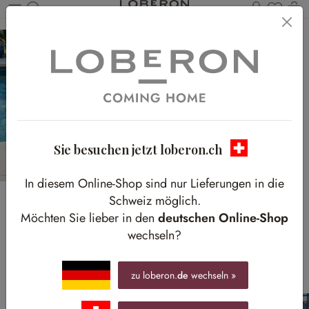
Du has
W
Zum Hauptinhalt springen
Sie besuchen jetzt loberon.ch
In diesem Online-Shop sind nur Lieferungen in die
Schweiz möglich.
Übertopf-Special
Möchten Sie lieber in den
deutschen Online-Shop
wechseln?
Entdecken Sie unsere beliebten Sets und charmanten
Hingucker
zu loberon.
de
wechseln »