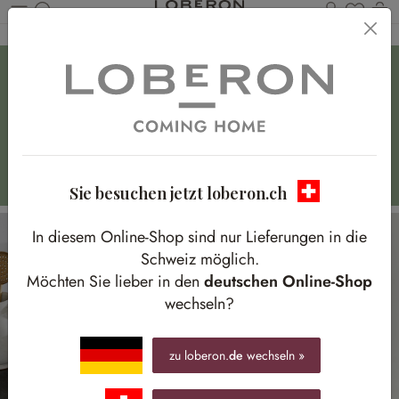
Du has
W
Zum Hauptinhalt springen
Unsere neue
Frühlingsküche
Natürliche Materialien, sanfte Töne und Details mit
Charakter
Sie besuchen jetzt loberon.ch
In diesem Online-Shop sind nur Lieferungen in die
Schweiz möglich.
Möchten Sie lieber in den
deutschen Online-Shop
wechseln?
zu loberon.
de
wechseln »