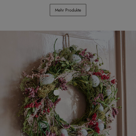
Buchstütze Mags
Küchenblock Haddonfield
Mehr Produkte
CHF 26.95
CHF 2’348.00