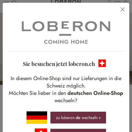
Du has
W
Zum Hauptinhalt springen
Sie besuchen jetzt loberon.ch
In diesem Online-Shop sind nur Lieferungen in die
Schweiz möglich.
Möchten Sie lieber in den
deutschen Online-Shop
Vintage-Flair
wechseln?
Altbau-Charme im Badezimmer
zu loberon.
de
wechseln »