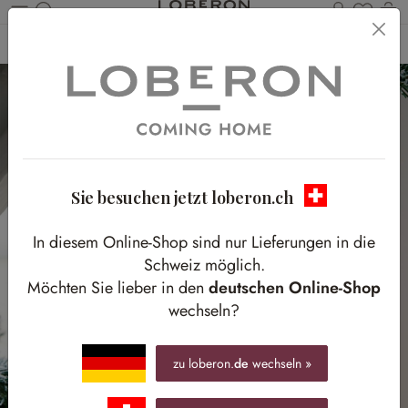
Du has
W
Zum Hauptinhalt springen
Home
Weihnachten
Bäume & Baumschmuck
Christbaumschmuck
Sie besuchen jetzt loberon.ch
In diesem Online-Shop sind nur Lieferungen in die
Schweiz möglich.
Möchten Sie lieber in den
deutschen Online-Shop
wechseln?
zu loberon.
de
wechseln »