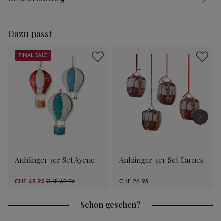
Dazu passt
Sale
Anhänger 3er Set Ayene
Anhänger 4er Set Barnes
CHF 48.95
CHF 69.95
CHF 26.95
(30.02% gespart)
Schon gesehen?