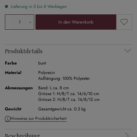
Lieferung in 5 bis 8 Werktagen
Produkt Anzahl: Gib den gewünschten Wert ein oder ben
Zum Me
In den Warenkorb
Produktdetails
Farbe
bunt
Material
Polyresin
Aufhängung:
100% Polyester
Abmessungen
Band:
L ca. 8 cm
Grösse 1:
H/B/T ca. 14/6/10 cm
Grösse 2:
H/B/T ca. 14/8/12 cm
Gewicht
Gesamtgewicht ca. 0.3 kg
Hinweise zur Produktsicherheit
Beschreibung