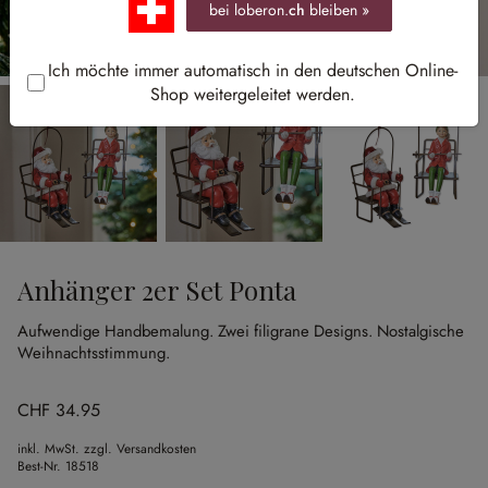
bei loberon.
ch
bleiben »
Ich möchte immer automatisch in den deutschen Online-
Shop weitergeleitet werden.
Anhänger 2er Set Ponta
Aufwendige Handbemalung.
Zwei filigrane Designs.
Nostalgische
Weihnachtsstimmung.
CHF 34.95
inkl. MwSt. zzgl. Versandkosten
Best-Nr.
18518