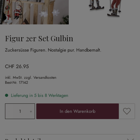
Figur 2er Set Gulbin
Zuckersüsse Figuren.
Nostalgie pur.
Handbemalt.
CHF 26.95
inkl. MwSt. zzgl. Versandkosten
Best-Nr.
17142
Lieferung in 5 bis 8 Werktagen
Produkt Anzahl: Gib den gewünschten Wert ein oder ben
Zum Me
In den Warenkorb