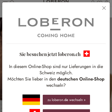
Du has
W
Zum Hauptinhalt springen
Home
Weihnachten
Bäume & Baumschmuck
Christbaumschmuck
Sie besuchen jetzt loberon.ch
In diesem Online-Shop sind nur Lieferungen in die
Schweiz möglich.
Möchten Sie lieber in den
deutschen Online-Shop
wechseln?
zu loberon.
de
wechseln »