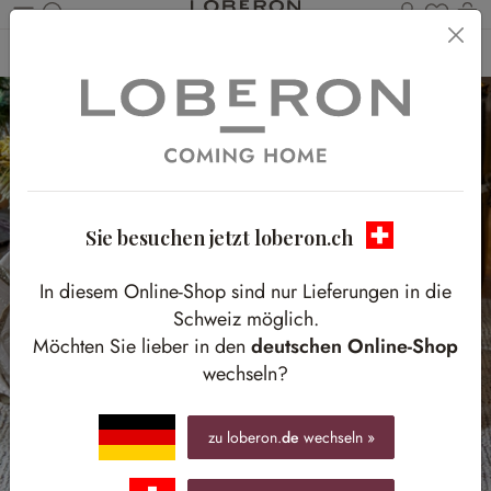
Du has
W
Zum Hauptinhalt springen
Home
Weihnachten
Weihnachtsdeko
Girlanden & Kränze
Sie besuchen jetzt loberon.ch
In diesem Online-Shop sind nur Lieferungen in die
Schweiz möglich.
Möchten Sie lieber in den
deutschen Online-Shop
wechseln?
zu loberon.
de
wechseln »