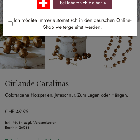
bei loberon.
ch
bleiben »
Ich möchte immer automatisch in den deutschen Online-
Shop weitergeleitet werden.
Girlande Caralinas
Goldfarbene Holzperlen.
Juteschnur.
Zum Legen oder Hängen.
CHF 49.95
inkl. MwSt. zzgl. Versandkosten
Best-Nr.
26038