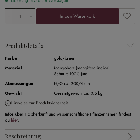
Lieferung in 5 bis 8 Werktagen
Produkt Anzahl: Gib den gewünschten Wert ein oder ben
Zum Me
In den Warenkorb
Produktdetails
Farbe
gold/braun
Material
Mangoholz (mangifera indica)
Schnur:
100% Jute
Abmessungen
H/Ø ca. 200/4 cm
Gewicht
Gesamtgewicht ca. 0.5 kg
Hinweise zur Produktsicherheit
Infos über Holzherkunft und wissenschaftliche Pflanzennamen findest
du
hier
.
Beschreibung