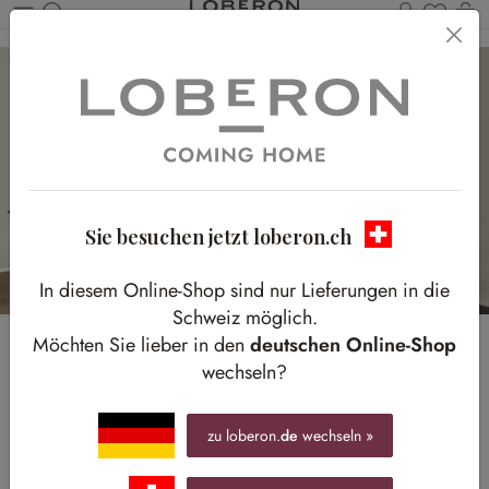
Du has
W
Zum Hauptinhalt springen
Sie besuchen jetzt loberon.ch
In diesem Online-Shop sind nur Lieferungen in die
Schweiz möglich.
Möchten Sie lieber in den
deutschen Online-Shop
Wohlfühlort
wechseln?
Ihr persönlicher Lieblingsplatz für ruhige Momente und
gute Bücher
zu loberon.
de
wechseln »