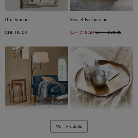
Uhr Roman
Sessel Fairbourne
CHF 118.00
CHF 748.50
CHF 1’298.00
(42.33% gespart)
Stehlampe Salvaterre
Tablett Frapelle
Mehr Produkte
CHF 468.00
CHF 54.95