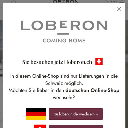
Du has
W
Zum Hauptinhalt springen
Home
Accessoires
Küchenzubehör & Tischaccessoires
Vorratsdosen & Glasglocken
Sie besuchen jetzt loberon.ch
In diesem Online-Shop sind nur Lieferungen in die
Schweiz möglich.
Möchten Sie lieber in den
deutschen Online-Shop
wechseln?
zu loberon.
de
wechseln »