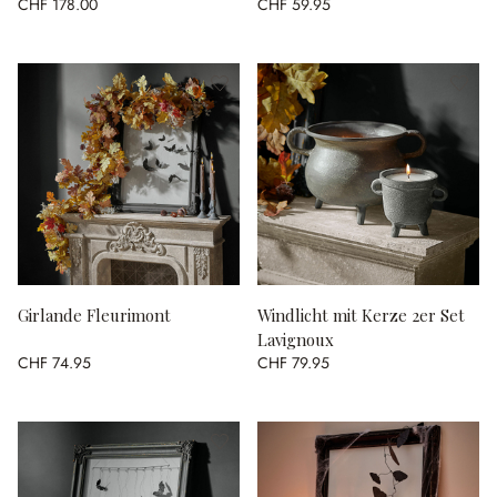
CHF 178.00
CHF 59.95
Girlande Fleurimont
Windlicht mit Kerze 2er Set
Lavignoux
CHF 74.95
CHF 79.95