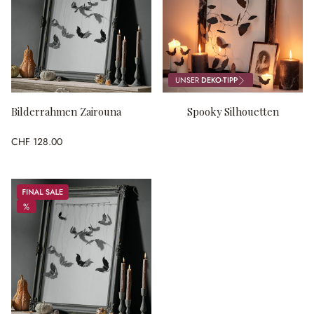
UNSER
DEKO-TIPP
Bilderrahmen Zairouna
Spooky Silhouetten
CHF 128.00
Sale
%
%