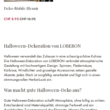
Deko-Mobile Blenoir
CHF 8.95
CHF 16.95
(47.2% gespart)
Halloween-Dekoration von LOBERON
Halloween verwandelt das Zuhause in eine schaurig-schöne Kulisse.
Die Halloween-Dekoration von LOBERON verbindet atmosphärische
Gestaltung mit hochwertigem Design: Spinnen, Fledermäuse,
Kürbisse, Windlichter und gruselige Accessoires setzen gezielte
Akzente. Jedes Stück ist sorgfältig verarbeitet und fügt sich in einen
stimmungsvollen Herbst-Look ein.
Was macht gute Halloween-Deko aus?
Gute Halloween-Dekoration schafft Atmosphäre, ohne billig zu wirken.
Entscheidend sind Materialqualität, stimmige Farbwelt und ein
durchdachtes Zusammenspiel der Elemente. Warme Orangetöne,