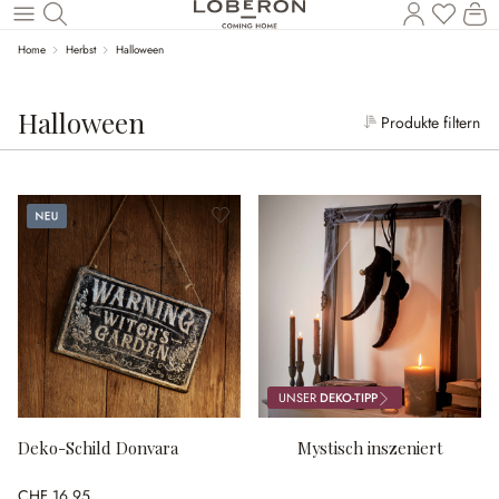
W
Zum Hauptinhalt springen
Home
Herbst
Halloween
Halloween
Produkte filtern
Neu
UNSER
DEKO-TIPP
Deko-Schild Donvara
Mystisch inszeniert
CHF 16.95