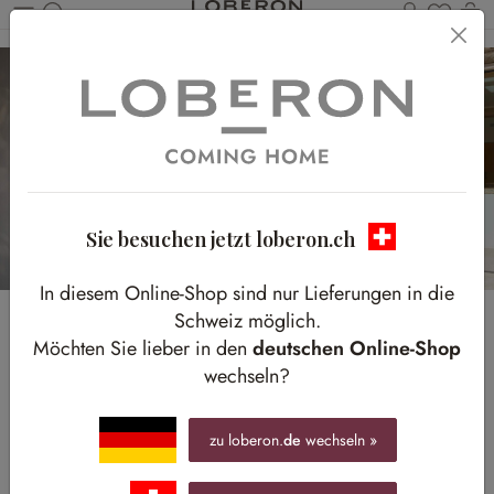
Du has
W
Zum Hauptinhalt springen
Sie besuchen jetzt loberon.ch
In diesem Online-Shop sind nur Lieferungen in die
Schweiz möglich.
Die Seele baumeln
Möchten Sie lieber in den
deutschen Online-Shop
wechseln?
lassen
Hängende Lounge-Möbel schaffen in Ihrem Outdoor-
zu loberon.
de
wechseln »
Bereich eine Atmosphäre voller Leichtigkeit und
Entspannung