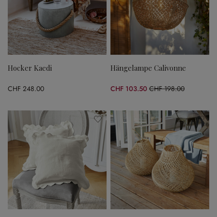
Hocker Kaedi
Hängelampe Calivonne
CHF 248.00
CHF 103.50
CHF 198.00
(47.73% gespart)