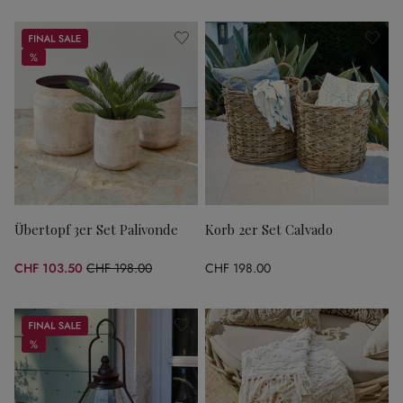
Sale
%
%
Übertopf 3er Set Palivonde
Korb 2er Set Calvado
CHF 103.50
CHF 198.00
CHF 198.00
(47.73% gespart)
Sale
%
%