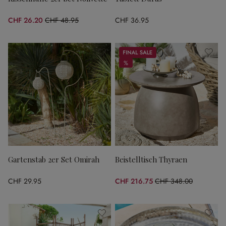
CHF 26.20
CHF 48.95
CHF 36.95
(46.48% gespart)
Sale
%
%
Gartenstab 2er Set Omirah
Beistelltisch Thyraen
CHF 29.95
CHF 216.75
CHF 348.00
(37.72% gespart)