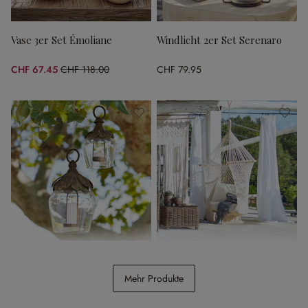
Vase 3er Set Émoliane
Windlicht 2er Set Serenaro
CHF 67.45
CHF 118.00
CHF 79.95
(42.84% gespart)
Hängelaterne 2er Set
Hängesessel Raffaelle
Tourillan
Mehr Produkte
CHF 74.95
CHF 389.00