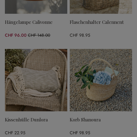
Hängelampe Calivonne
Flaschenhalter Calennent
CHF 96.00
CHF 148.00
CHF 98.95
(35.14% gespart)
Kissenhülle Dunlora
Korb Shanoura
CHF 22.95
CHF 98.95