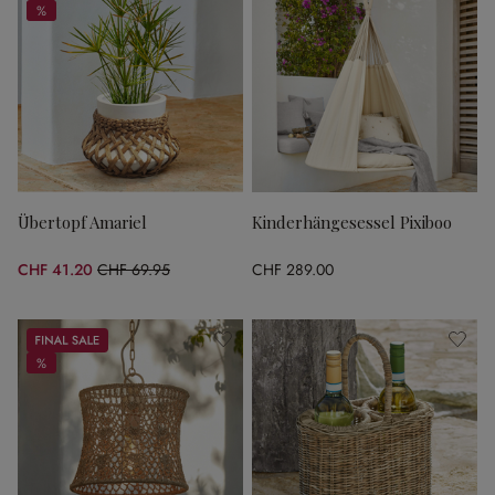
%
%
Übertopf Amariel
Kinderhängesessel Pixiboo
CHF 41.20
CHF 69.95
CHF 289.00
(41.1% gespart)
Sale
%
%