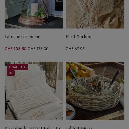
Laterne Orsémine
Plaid Norlinn
CHF 103.50
CHF 178.00
CHF 69.95
(41.85% gespart)
Sale
%
%
Kissenhülle 2er Set Nolivette
Tablett Duras