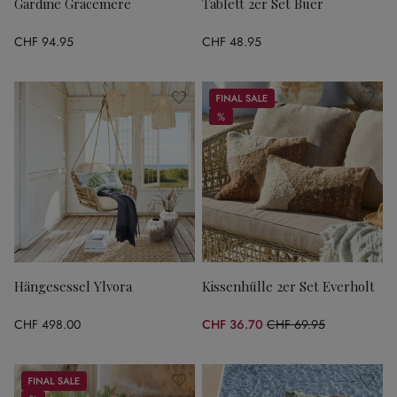
Gardine Gracemere
Tablett 2er Set Buer
CHF 94.95
CHF 48.95
Sale
%
%
Hängesessel Ylvora
Kissenhülle 2er Set Everholt
CHF 498.00
CHF 36.70
CHF 69.95
(47.53% gespart)
Sale