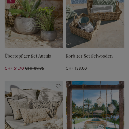
%
%
Übertopf 2er Set Aurnis
Korb 2er Set Selwooden
CHF 51.70
CHF 89.95
CHF 138.00
(42.52% gespart)