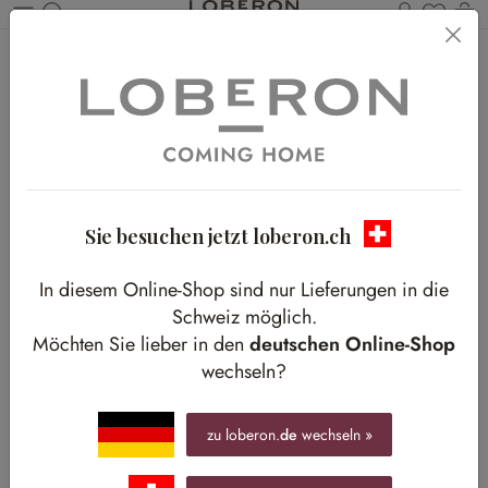
Du has
W
Zum Hauptinhalt springen
Home
Footer
Komponenten-Tests
Testing: Karten / Kachel
Testing: Karten & Kachel
Seiten-Überschrift
Untertitel
Sie besuchen jetzt loberon.ch
In diesem Online-Shop sind nur Lieferungen in die
Schweiz möglich.
Möchten Sie lieber in den
deutschen Online-Shop
wechseln?
zu loberon.
de
wechseln »