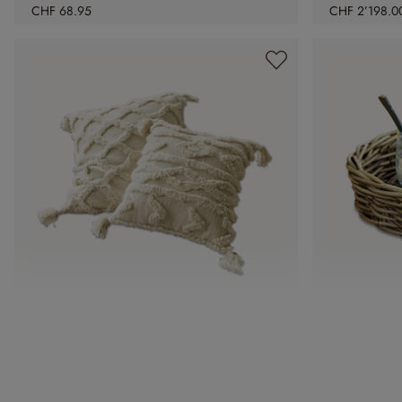
CHF 68.95
CHF 2’198.0
Kissenhülle 2er Set Linares
Tablett Du
CHF 54.95
CHF 36.95