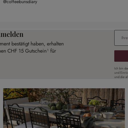
@coffeebunsdiary
anmelden
E-Mail-
ent bestätigt haben, erhalten
inen CHF 15 Gutschein¹ für
Ich bin d
und Einri
und die a