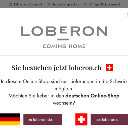
Exklusives Sortiment
Serviceversprechen
21 Tage Rückgaberecht
h & Küche
Schlafen
Bad
Möbel
Leucht
Sie besuchen jetzt loberon.ch
In diesem Online-Shop sind nur Lieferungen in die Schweiz
möglich.
Möchten Sie lieber in den
deutschen Online-Shop
wechseln?
zu loberon.
de
wechseln »
bei loberon.
ch
ble