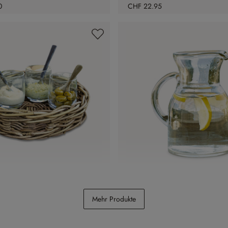
0
CHF 22.95
ras
Krug Clarksville
Mehr Produkte
CHF 24.95