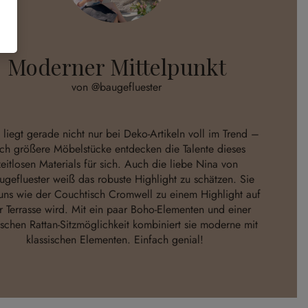
Moderner Mittelpunkt
von @baugefluester
 liegt gerade nicht nur bei Deko-Artikeln voll im Trend –
ch größere Möbelstücke entdecken die Talente dieses
zeitlosen Materials für sich. Auch die liebe Nina von
gefluester
weiß das robuste Highlight zu schätzen. Sie
 uns wie der Couchtisch Cromwell zu einem Highlight auf
er Terrasse wird. Mit ein paar Boho-Elementen und einer
ischen Rattan-Sitzmöglichkeit kombiniert sie moderne mit
klassischen Elementen. Einfach genial!