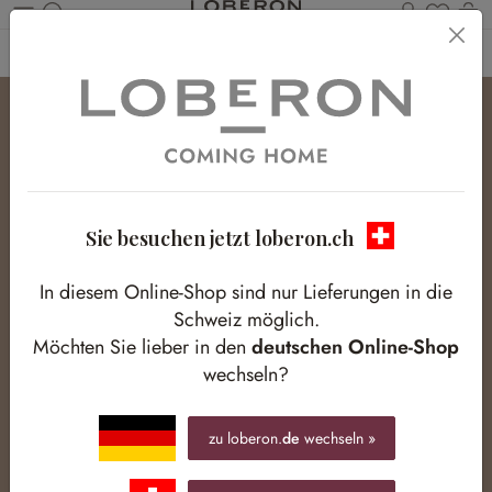
Du has
W
Zum Hauptinhalt springen
Home
Homestory
Es weihnachtet
Sie besuchen jetzt loberon.ch
In diesem Online-Shop sind nur Lieferungen in die
Schweiz möglich.
Möchten Sie lieber in den
deutschen Online-Shop
wechseln?
zu loberon.
de
wechseln »