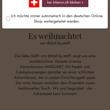
bei loberon.
ch
bleiben »
Ich möchte immer automatisch in den deutschen Online-
Shop weitergeleitet werden.
Es weihnachtet
von @distl.by.steffi
Die liebe Steffi von @distl.by.steffi zeigt uns eine
wunderschöne Variante unseres
Kerzenkranzes MARGARIT. Mit Nadel- und
Eukalyptuszweigen gestaltet sie einen schlichten
Adventskranz, der zu jedem Einrichtungsstil passt.
Die roten Kerzen verleihen dem Ensemble einen
traditionellen Touch. Wir sind begeistert - die
Adventszeit kann kommen!