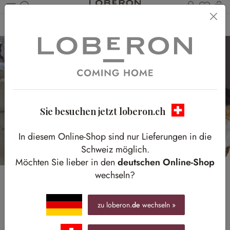
Du has
W
Zum Hauptinhalt springen
Home
Homestory
Frühstück im Bett
Sie besuchen jetzt loberon.ch
In diesem Online-Shop sind nur Lieferungen in die
Schweiz möglich.
Möchten Sie lieber in den
deutschen Online-Shop
wechseln?
zu loberon.
de
wechseln »