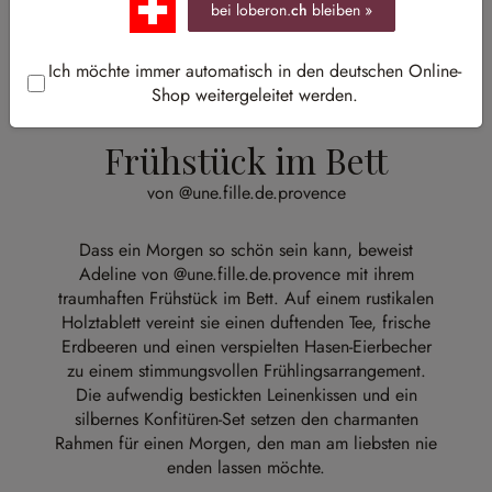
bei loberon.
ch
bleiben »
Ich möchte immer automatisch in den deutschen Online-
Shop weitergeleitet werden.
Frühstück im Bett
von @une.fille.de.provence
Dass ein Morgen so schön sein kann, beweist
Adeline von
@une.fille.de.provence
mit ihrem
traumhaften Frühstück im Bett. Auf einem rustikalen
Holztablett vereint sie einen duftenden Tee, frische
Erdbeeren und einen verspielten Hasen-Eierbecher
zu einem stimmungsvollen Frühlingsarrangement.
Die aufwendig bestickten Leinenkissen und ein
silbernes Konfitüren-Set setzen den charmanten
Rahmen für einen Morgen, den man am liebsten nie
enden lassen möchte.