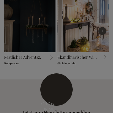
Festlicher Adventszauber
Skandinavischer Wintertraum
F
@elaperona
@ichliebedeko
@
CHF 15
FÜR SIE
Jetzt zum Newsletter anmelden