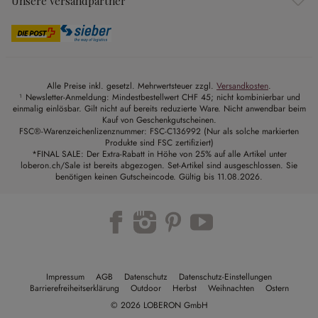
Unsere Versandpartner
Alle Preise inkl. gesetzl. Mehrwertsteuer zzgl.
Versandkosten
.
¹ Newsletter-Anmeldung: Mindestbestellwert CHF 45; nicht kombinierbar und
einmalig einlösbar. Gilt nicht auf bereits reduzierte Ware. Nicht anwendbar beim
Kauf von Geschenkgutscheinen.
FSC®-Warenzeichenlizenznummer: FSC-C136992 (Nur als solche markierten
Produkte sind FSC zertifiziert)
*FINAL SALE: Der Extra-Rabatt in Höhe von 25% auf alle Artikel unter
loberon.ch/Sale ist bereits abgezogen. Set-Artikel sind ausgeschlossen. Sie
benötigen keinen Gutscheincode. Gültig bis 11.08.2026.
Impressum
AGB
Datenschutz
Datenschutz-Einstellungen
Barrierefreiheitserklärung
Outdoor
Herbst
Weihnachten
Ostern
© 2026 LOBERON GmbH