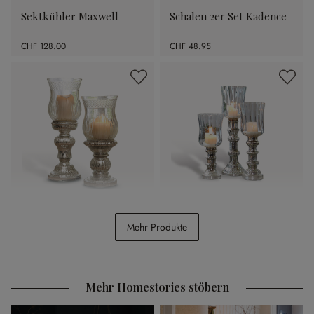
Sektkühler Maxwell
Schalen 2er Set Kadence
CHF 128.00
CHF 48.95
Kerzenständer 2er Set
Windlicht 3er Set
Mehr Produkte
Luisant
Fréjeville
CHF 54.95
CHF 48.95
Mehr Homestories stöbern