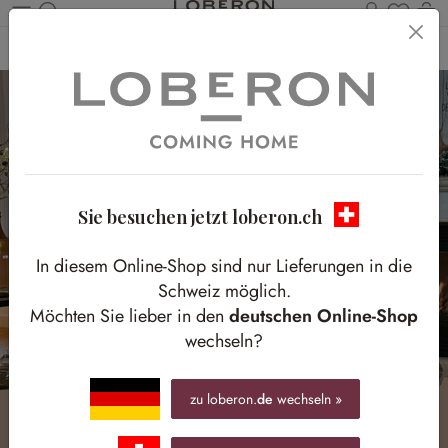
Du has
W
Zum Hauptinhalt springen
Home
Homestory
Happy New Year!
Sie besuchen jetzt loberon.ch
In diesem Online-Shop sind nur Lieferungen in die
Schweiz möglich.
Möchten Sie lieber in den
deutschen Online-Shop
wechseln?
zu loberon.
de
wechseln »