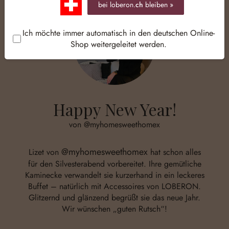
bei loberon.
ch
bleiben »
Ich möchte immer automatisch in den deutschen Online-
Shop weitergeleitet werden.
Happy New Year!
von @myhomesweethomex
@myhomesweethomex
Lizet von
hat schon alles
für den Silvesterabend vorbereitet. Ihre gemütliche
Kaminecke verwandelt sie kurzerhand in ein leckeres
Buffet – natürlich mit Accessoires von LOBERON.
Glitzernd und glänzend begrüßt sie das neue Jahr.
Wir wünschen „guten Rutsch“!