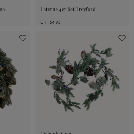
una
Laterne 4er Set Treyford
CHF 54.95
Girlande Virpi