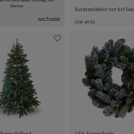
en klirrend kalten Sonntag zum
Genuss.
Kerzenständer 6er Set Yo
zum Produkt
CHF 49.95
sbaum Helford
LED-Kranz Regin