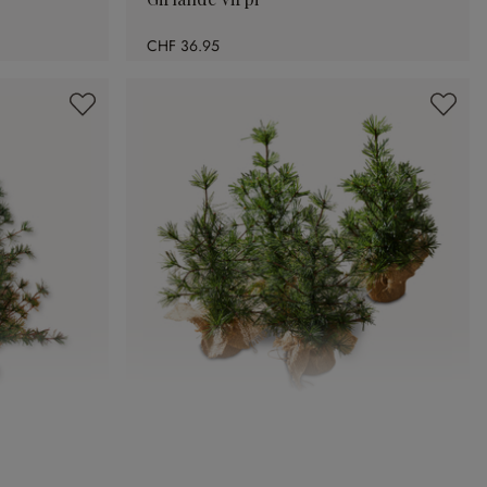
CHF 36.95
n
Deko-Baum 4er Set Millies