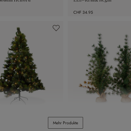
CHF 34.95
sbaum Aure
Deko-Baum 2er Set Bohico
Mehr Produkte