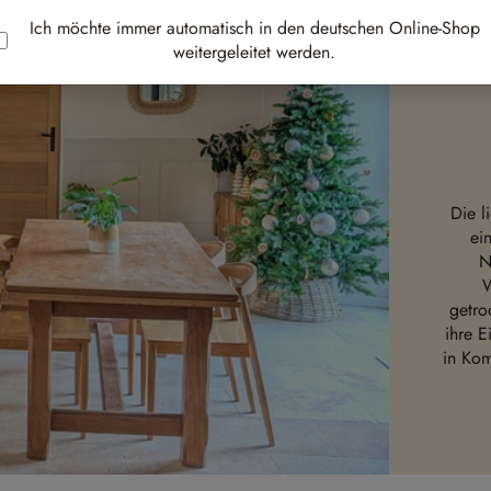
Ich möchte immer automatisch in den deutschen Online-Shop
weitergeleitet werden.
Die l
ei
N
W
getro
ihre E
in Kom