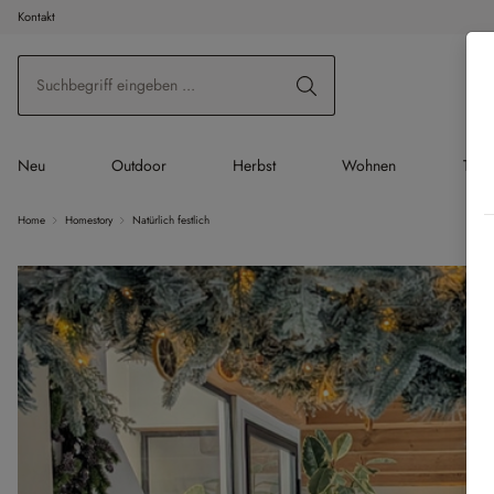
Kontakt
 Hauptinhalt springen
Zur Suche springen
Zur Hauptnavigation springen
Neu
Outdoor
Herbst
Wohnen
Tisc
Home
Homestory
Natürlich festlich