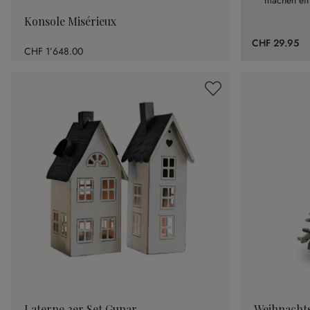
machen ein
Konsole Misérieux
CHF 29.95
CHF 1’648.00
Laterne 2er Set Gunar
Weihnacht