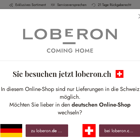
Exklusives Sortiment
Serviceversprechen
21 Tage Rückgaberecht
h & Küche
Schlafen
Bad
Möbel
Leucht
Sie besuchen jetzt loberon.ch
In diesem Online-Shop sind nur Lieferungen in die Schweiz
möglich.
Möchten Sie lieber in den
deutschen Online-Shop
wechseln?
zu loberon.
de
wechseln »
bei loberon.
ch
ble