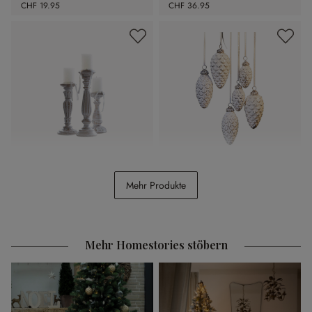
CHF 19.95
CHF 36.95
Kerzenständer 3er Set
Weihnachtsschmuck 6er
Mehr Produkte
Folligny
Set Éva
CHF 74.95
CHF 48.95
Mehr Homestories stöbern