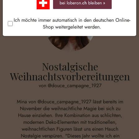
bei loberon.
ch
bleiben »
Ich möchte immer automatisch in den deutschen Online-
Shop weitergeleitet werden.
Nostalgische
Weihnachtsvorbereitungen
von @douce_campagne_1927
Mina von
@douce_campagne_1927
lässt bereits im
November die weihnachtliche Magie bei sich zu
Hause einziehen. Ihre Kombination aus schlichten,
modernen Deko-Elementen mit traditionellen,
weihnachtlichen Figuren lässt uns einen Hauch
Nostalgie verspüren. "Dieses Jahr wollte ich ein