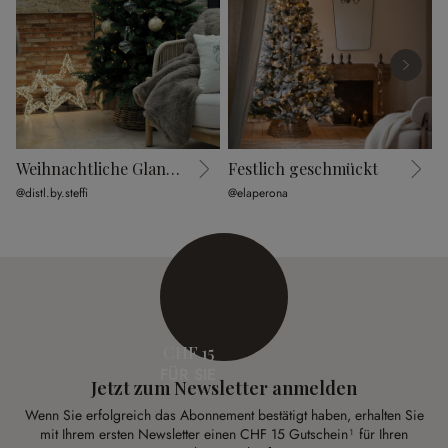
Weihnachtliche Glanzmomente
Festlich geschmückt
F
@distl.by.steffi
@elaperona
@
CHF 15
FÜR SIE
Jetzt zum Newsletter anmelden
Wenn Sie erfolgreich das Abonnement bestätigt haben, erhalten Sie
mit Ihrem ersten Newsletter einen CHF 15 Gutschein¹ für Ihren