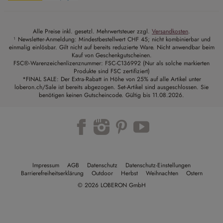
Alle Preise inkl. gesetzl. Mehrwertsteuer zzgl.
Versandkosten
.
¹ Newsletter-Anmeldung: Mindestbestellwert CHF 45; nicht kombinierbar und
einmalig einlösbar. Gilt nicht auf bereits reduzierte Ware. Nicht anwendbar beim
Kauf von Geschenkgutscheinen.
FSC®-Warenzeichenlizenznummer: FSC-C136992 (Nur als solche markierten
Produkte sind FSC zertifiziert)
*FINAL SALE: Der Extra-Rabatt in Höhe von 25% auf alle Artikel unter
loberon.ch/Sale ist bereits abgezogen. Set-Artikel sind ausgeschlossen. Sie
benötigen keinen Gutscheincode. Gültig bis 11.08.2026.
Impressum
AGB
Datenschutz
Datenschutz-Einstellungen
Barrierefreiheitserklärung
Outdoor
Herbst
Weihnachten
Ostern
© 2026 LOBERON GmbH