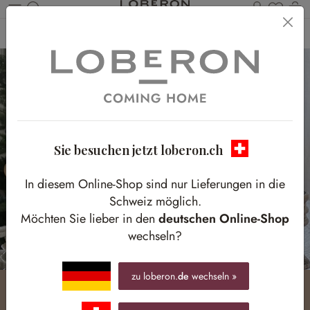
Du has
W
Zum Hauptinhalt springen
Home
Homestory
Nostalgische Weihnachtsvorbereitungen
Sie besuchen jetzt loberon.ch
In diesem Online-Shop sind nur Lieferungen in die
Schweiz möglich.
Möchten Sie lieber in den
deutschen Online-Shop
wechseln?
zu loberon.
de
wechseln »