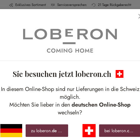
Exklusives Sortiment
Serviceversprechen
21 Tage Rückgaberecht
h & Küche
Schlafen
Bad
Möbel
Leucht
Sie besuchen jetzt loberon.ch
In diesem Online-Shop sind nur Lieferungen in die Schweiz
möglich.
Möchten Sie lieber in den
deutschen Online-Shop
wechseln?
zu loberon.
de
wechseln »
bei loberon.
ch
ble