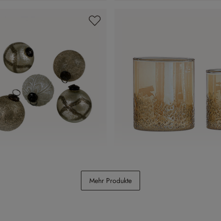
kugel 6er Set Hélisande
Windlicht 2er Set Plélo
Mehr Produkte
CHF 22.95