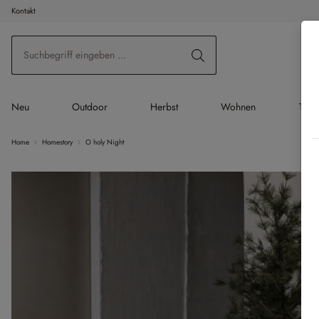
Kontakt
 Hauptinhalt springen
Zur Suche springen
Zur Hauptnavigation springen
Neu
Outdoor
Herbst
Wohnen
Tisc
Home
Homestory
O holy Night