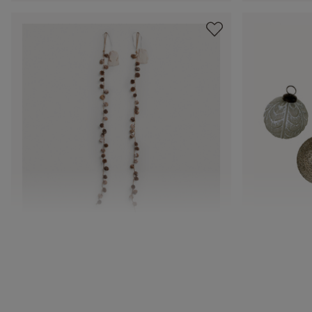
Lichterkette 2er Set Crane
Weihnachts
CHF 12.95
CHF 22.95