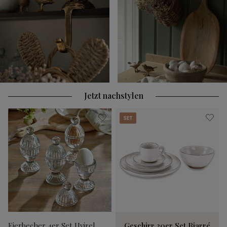
Jetzt nachstylen
Set
Eierbecher 4er Set Uvirel
Geschirr 30er Set Biarré