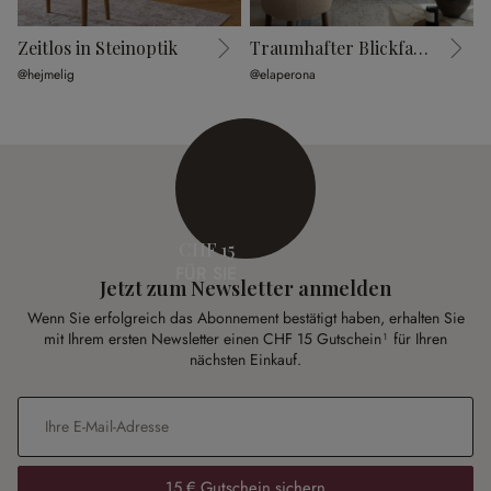
Zeitlos in Steinoptik
Traumhafter Blickfang
@hejmelig
@elaperona
@
CHF 15
FÜR SIE
Jetzt zum Newsletter anmelden
Wenn Sie erfolgreich das Abonnement bestätigt haben, erhalten Sie
mit Ihrem ersten Newsletter einen CHF 15 Gutschein¹ für Ihren
nächsten Einkauf.
E-Mail-Adresse
*
15 € Gutschein sichern