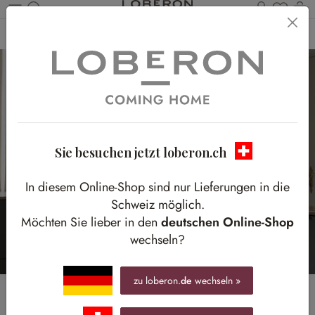
Du has
W
Zum Hauptinhalt springen
Home
Homestory
Osterfrische am Küchenfenster
Sie besuchen jetzt loberon.ch
In diesem Online-Shop sind nur Lieferungen in die
Schweiz möglich.
Möchten Sie lieber in den
deutschen Online-Shop
wechseln?
zu loberon.
de
wechseln »