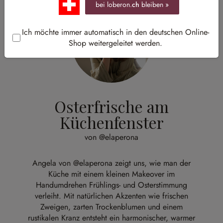
bei loberon.
ch
bleiben »
Ich möchte immer automatisch in den deutschen Online-
Shop weitergeleitet werden.
Osterfrische am
Küchenfenster
von @elaperona
Angela von
@elaperona
zeigt uns, wie man der
Küche mit einem kleinen Makeover im
Handumdrehen Frühlings- und Osterstimmung
verleiht. Mit natürlichen Akzenten wie frischen
Zweigen, zarten Trockenblumen und einem
rustikalen Kranz entsteht ein harmonischer, warmer