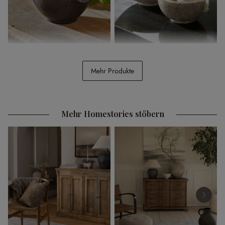
Mörser Chansel
Schale 2er Set Isamont
Mehr Produkte
CHF 16.95
CHF 39.95
Mehr Homestories stöbern