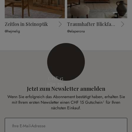
Zeitlos in Steinoptik
Traumhafter Blickfang
@hejmelig
@elaperona
@
CHF 15
FÜR SIE
Jetzt zum Newsletter anmelden
Wenn Sie erfolgreich das Abonnement bestätigt haben, erhalten Sie
mit Ihrem ersten Newsletter einen CHF 15 Gutschein¹ für Ihren
nächsten Einkauf.
E-Mail-Adresse
*