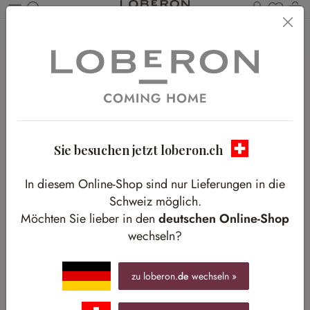
Du has
W
Zum Hauptinhalt springen
Home
Homestory
Schrankliebe auf den ersten Blick
Sie besuchen jetzt loberon.ch
In diesem Online-Shop sind nur Lieferungen in die
Schweiz möglich.
Möchten Sie lieber in den
deutschen Online-Shop
wechseln?
zu loberon.
de
wechseln »