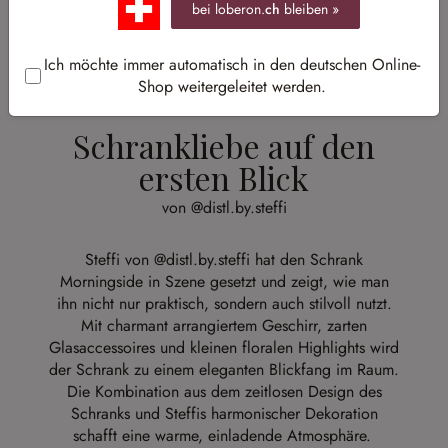
bei loberon.
ch
bleiben »
Ich möchte immer automatisch in den deutschen Online-
Shop weitergeleitet werden.
Schrankliebe auf den
ersten Blick
von @distl.by.steffi
Steffi von
@distl.by.steffi
hat den Schrank
Morningside in Szene gesetzt und zeigt, wie man
ihn nicht nur praktisch, sondern auch stilvoll nutzt.
Mit charmant arrangiertem Geschirr, zarten
Glasaccessoires und kleinen floralen Highlights wird
der Schrank zu einem eleganten Blickfang im Raum.
Die Kombination aus dem zeitlosen Design des
Schranks und Steffis harmonischer Dekoration
schafft eine warme, einladende Atmosphäre.