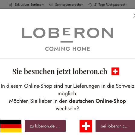
Exklusives Sortiment
Serviceversprechen
21 Tage Rückgaberecht
h & Küche
Schlafen
Bad
Möbel
Leucht
Sie besuchen jetzt loberon.ch
In diesem Online-Shop sind nur Lieferungen in die Schweiz
möglich.
Möchten Sie lieber in den
deutschen Online-Shop
wechseln?
zu loberon.
de
wechseln »
bei loberon.
ch
ble