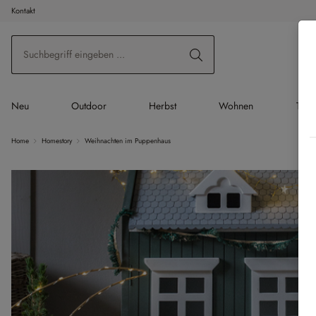
Kontakt
 Hauptinhalt springen
Zur Suche springen
Zur Hauptnavigation springen
Neu
Outdoor
Herbst
Wohnen
Tisc
Home
Homestory
Weihnachten im Puppenhaus