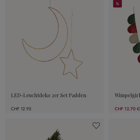
%
%
LED-Leuchtdeko 2er Set Padden
Wimpelgir
CHF 12.95
CHF 12.70
C
(