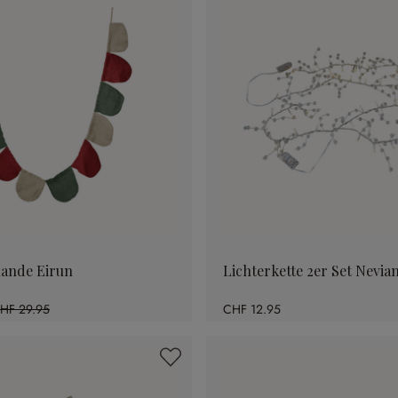
lande Eirun
Lichterkette 2er Set Nevia
HF 29.95
CHF 12.95
57.6% gespart)