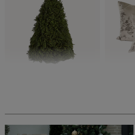
Deko-Baum Moran
Kissenhülle
CHF 59.95
CHF 54.95