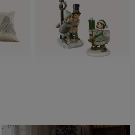
Deko-Figur 2er Set Marquelline
CHF 39.95