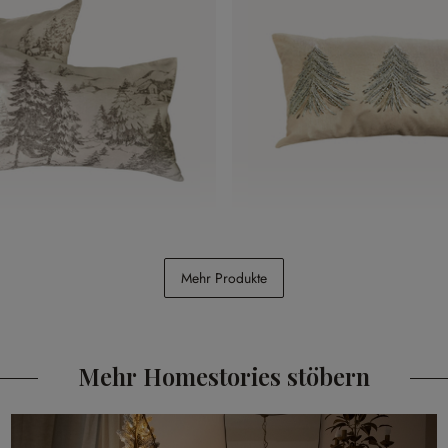
 2er Set Fabrielle
Kissenhülle Amandique
Mehr Produkte
CHF 19.95
Mehr Homestories stöbern