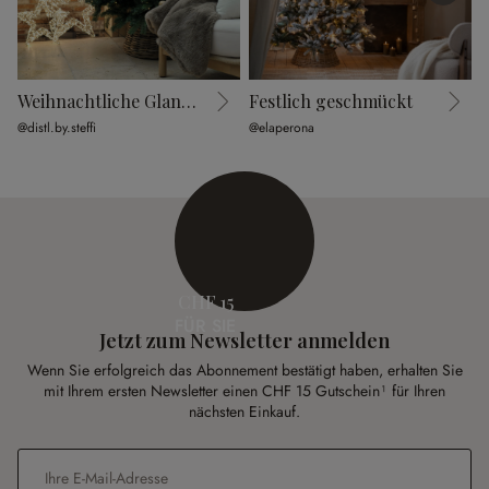
Weihnachtliche Glanzmomente
Festlich geschmückt
F
@distl.by.steffi
@elaperona
@
CHF 15
FÜR SIE
Jetzt zum Newsletter anmelden
Wenn Sie erfolgreich das Abonnement bestätigt haben, erhalten Sie
mit Ihrem ersten Newsletter einen CHF 15 Gutschein¹ für Ihren
nächsten Einkauf.
E-Mail-Adresse
*