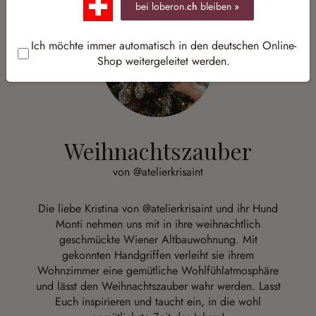
bei loberon.
ch
bleiben »
Ich möchte immer automatisch in den deutschen Online-
Shop weitergeleitet werden.
Weihnachtszauber
von @atelierkrisaint
Die liebe Kristina von @atelierkrisaint und ihr Hund
Monti nehmen uns mit in ihre weihnachtlich
geschmückte Wiener Altbauwohnung. Mit
gekonnten Handgriffen verleiht sie ihrem
Wohnzimmer eine gemütliche Wohlfühlatmosphäre
und lässt den Weihnachtszauber wahr werden. Lasst
Euch inspirieren und taucht ein, in die wohl