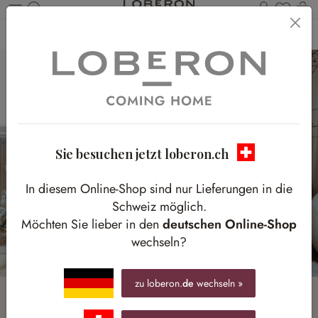
Du has
W
Zum Hauptinhalt springen
Home
Homestory
Weihnachtszauber
Sie besuchen jetzt loberon.ch
In diesem Online-Shop sind nur Lieferungen in die
Schweiz möglich.
Möchten Sie lieber in den
deutschen Online-Shop
wechseln?
zu loberon.
de
wechseln »