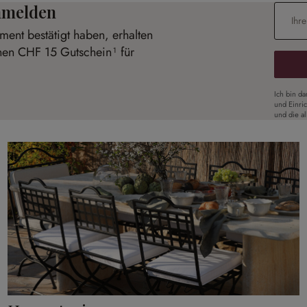
anmelden
E-Mail-
ent bestätigt haben, erhalten
inen CHF 15 Gutschein¹ für
Ich bin d
und Einri
und die a