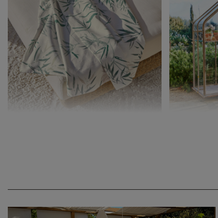
Plaid Clarisa
Gewächshaus 
CHF 79.95
CHF 1’798.00