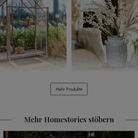
Belfaux
Deko-Zweige 3er Set Palmyra
Mehr Produkte
CHF 48.95
Mehr Homestories stöbern