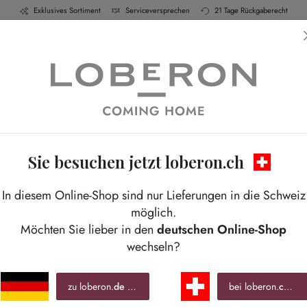
Exklusives Sortiment
Serviceversprechen
21 Tage Rückgaberecht
h & Küche
Schlafen
Bad
Möbel
Leucht
Sie besuchen jetzt loberon.ch
In diesem Online-Shop sind nur Lieferungen in die Schweiz
möglich.
Möchten Sie lieber in den
deutschen Online-Shop
wechseln?
zu loberon.
de
wechseln »
bei loberon.
ch
ble