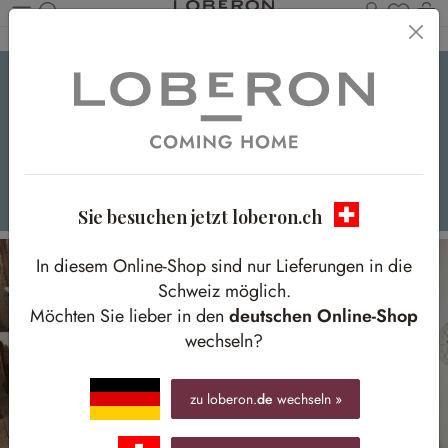
Du has
W
Zum Hauptinhalt springen
Lieblingslook
Unsere Favoriten mit Streifenmuster
Sie besuchen jetzt loberon.ch
In diesem Online-Shop sind nur Lieferungen in die
Schweiz möglich.
Möchten Sie lieber in den
deutschen Online-Shop
wechseln?
zu loberon.
de
wechseln »