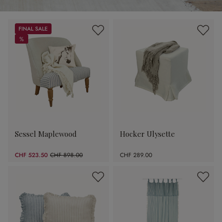
Sale
%
%
Sessel Maplewood
Hocker Ulysette
CHF 523.50
CHF 898.00
CHF 289.00
(41.7% gespart)