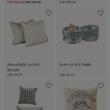
CHF 523.50
CHF 898.00
CHF 289.00
(41.7% gespart)
Kissenhülle 2er Set
Korb 2er Set Emilie
Brenda
CHF 29.95
CHF 34.95