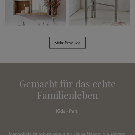
Spiegelschrank Taylors
Handtuchhalter Cumana
Island
Mehr Produkte
CHF 398.00
CHF 98.95
Gemacht für das echte
Familienleben
Kids - Pets
Mangoholz ist robust genug für kleine Hände, die klettern,