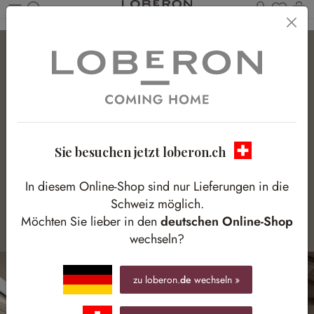
Du has
W
Zum Hauptinhalt springen
Mangoholz
Charaktervolle Maserung - echte Unikate
Sie besuchen jetzt loberon.ch
Lebendige Maserung und warme Farbtöne machen es zum
beliebten Material für Möbel & Accessoires – als
In diesem Online-Shop sind nur Lieferungen in die
Naturmaterial ist jedes Stück in Farbe und Struktur einzigartig.
Schweiz möglich.
Möchten Sie lieber in den
deutschen Online-Shop
wechseln?
zu loberon.
de
wechseln »