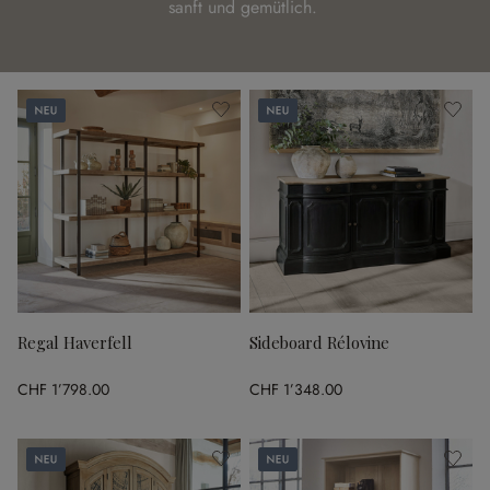
sanft und gemütlich.
Neu
Neu
Regal Haverfell
Sideboard Rélovine
CHF 1’798.00
CHF 1’348.00
Neu
Neu