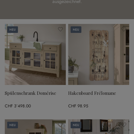
ausgezeichnet.
Neu
Neu
Spülenschrank Domérise
Hakenboard Frélomane
CHF 3’498.00
CHF 98.95
Neu
Neu