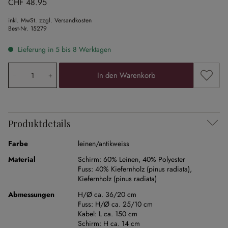
CHF 48.95
inkl. MwSt. zzgl. Versandkosten
Best-Nr.
15279
Lieferung in 5 bis 8 Werktagen
Produkt Anzahl: Gib den gewünschten Wert ein oder ben
Zum Me
In den Warenkorb
Produktdetails
Farbe
leinen/antikweiss
Material
Schirm:
60% Leinen
,
40% Polyester
Fuss:
40% Kiefernholz (pinus radiata)
,
Kiefernholz (pinus radiata)
Abmessungen
H/Ø ca. 36/20 cm
Fuss:
H/Ø ca. 25/10 cm
Kabel:
L ca. 150 cm
Schirm:
H ca. 14 cm