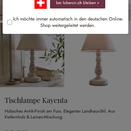
bei loberon.
ch
bleiben »
Ich möchte immer automatisch in den deutschen Online-
Shop weitergeleitet werden.
Tischlampe Kayenta
Hübsches Antik-Finish am Fuss.
Eleganter Landhaus-Stil.
Aus
Kiefernholz & Leinen-Mischung.