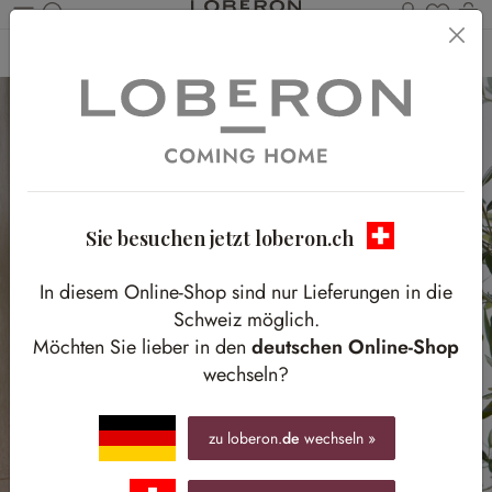
Du has
W
Zum Hauptinhalt springen
Home
Schlafen
Beleuchtung
Tischlampen
Sie besuchen jetzt loberon.ch
In diesem Online-Shop sind nur Lieferungen in die
Schweiz möglich.
Möchten Sie lieber in den
deutschen Online-Shop
wechseln?
zu loberon.
de
wechseln »